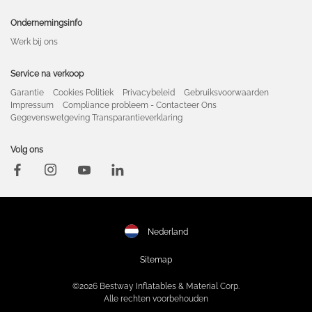
Ondernemingsinfo
Werk bij ons
Service na verkoop
Garantie
Cookies Politiek
Privacybeleid
Gebruiksvoorwaarden
Impressum
Compliance probleem - Contacteer Ons
Gegevenswetgeving Transparantieverklaring
Volg ons
Nederland
Sitemap
©2026 Bestway Inflatables & Material Corp.
Alle rechten voorbehouden